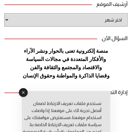
أرشيف الموقع
أرشيف
الموقع
السؤال الآن
منصة إلكترونية تعنى بالحوار ونشر
الآراء
والأفكار المتعددة في مجالات
السياسة
والاقتصاد والمجتمع والثقافة
والفن
وقضايا الذاكرة والمواطنة
وحقوق الإنسان
إدارة التحرير
نستخدم ملفات تعريف الارتباط لضمان
رئيس التحرير: عبد الرحيم التوراني
أفضل تجربة لك على موقعنا. إذا واصلت
رئيس التحرير المساعد: المعطي قبال
استخدام موقعنا، فسنفترض موافقتك على
مديرة التحرير: فاطمة حوحو
سياسة ملفات تعريف الارتباط الخاصة بنا.
لمزيد من المعلومات إقرأ
سياسة الخصوصية