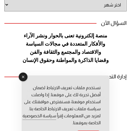
أرشيف
الموقع
السؤال الآن
منصة إلكترونية تعنى بالحوار ونشر
الآراء
والأفكار المتعددة في مجالات
السياسة
والاقتصاد والمجتمع والثقافة
والفن
وقضايا الذاكرة والمواطنة
وحقوق الإنسان
إدارة التحرير
نستخدم ملفات تعريف الارتباط لضمان
رئيس التحرير: عبد الرحيم التوراني
أفضل تجربة لك على موقعنا. إذا واصلت
رئيس التحرير المساعد: المعطي قبال
استخدام موقعنا، فسنفترض موافقتك على
مديرة التحرير: فاطمة حوحو
سياسة ملفات تعريف الارتباط الخاصة بنا.
لمزيد من المعلومات إقرأ
سياسة الخصوصية
الخاصة بموقعنا.