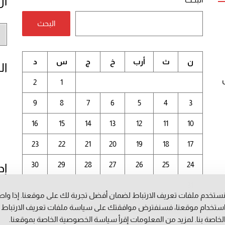
أر
البحث
أر
الم
ن
ث
أرب
خ
ج
س
د
ال
2
1
9
8
7
6
5
4
3
16
15
14
13
12
11
10
23
22
21
20
19
18
17
30
29
28
27
26
25
24
إد
31
ستخدم ملفات تعريف الارتباط لضمان أفضل تجربة لك على موقعنا. إذا وا
أغسطس 2026
ستخدام موقعنا، فسنفترض موافقتك على سياسة ملفات تعريف الارتباط
لخاصة بنا. لمزيد من المعلومات إقرأ
سياسة الخصوصية
الخاصة بموقعنا.