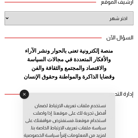
أرشيف الموقع
أرشيف
الموقع
السؤال الآن
منصة إلكترونية تعنى بالحوار ونشر
الآراء
والأفكار المتعددة في مجالات
السياسة
والاقتصاد والمجتمع والثقافة
والفن
وقضايا الذاكرة والمواطنة
وحقوق الإنسان
إدارة التحرير
نستخدم ملفات تعريف الارتباط لضمان
رئيس التحرير: عبد الرحيم التوراني
أفضل تجربة لك على موقعنا. إذا واصلت
رئيس التحرير المساعد: المعطي قبال
استخدام موقعنا، فسنفترض موافقتك على
مديرة التحرير: فاطمة حوحو
سياسة ملفات تعريف الارتباط الخاصة بنا.
لمزيد من المعلومات إقرأ
سياسة الخصوصية