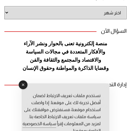
أرشيف
الموقع
السؤال الآن
منصة إلكترونية تعنى بالحوار ونشر
الآراء
والأفكار المتعددة في مجالات
السياسة
والاقتصاد والمجتمع والثقافة
والفن
وقضايا الذاكرة والمواطنة
وحقوق الإنسان
إدارة التحرير
نستخدم ملفات تعريف الارتباط لضمان
رئيس التحرير: عبد الرحيم التوراني
أفضل تجربة لك على موقعنا. إذا واصلت
رئيس التحرير المساعد: المعطي قبال
استخدام موقعنا، فسنفترض موافقتك على
مديرة التحرير: فاطمة حوحو
سياسة ملفات تعريف الارتباط الخاصة بنا.
لمزيد من المعلومات إقرأ
سياسة الخصوصية
الخاصة بموقعنا.