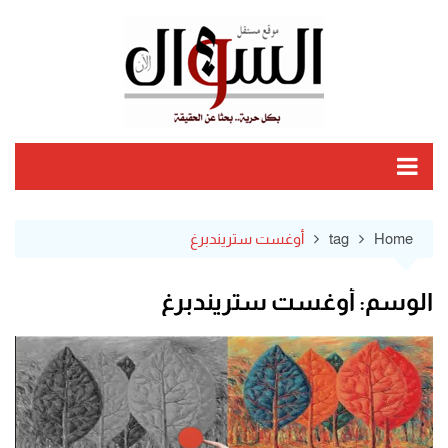
Ski
t
conten
Home
tag
أوغست ستريندبرغ
الوسم:
أوغست ستريندبرغ