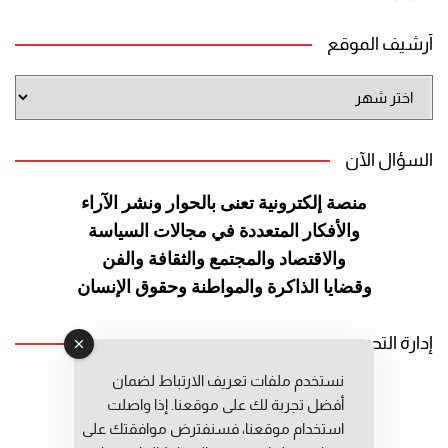
أرشيف الموقع
أرشيف
الموقع
السؤال الآن
منصة إلكترونية تعنى بالحوار ونشر
الآراء
والأفكار المتعددة في مجالات
السياسة
والاقتصاد والمجتمع والثقافة
والفن
وقضايا الذاكرة والمواطنة
وحقوق الإنسان
إدارة التحرير
نستخدم ملفات تعريف الارتباط لضمان
رئيس التحرير: عبد الرحيم التوراني
أفضل تجربة لك على موقعنا. إذا واصلت
رئيس التحرير المساعد: المعطي قبال
استخدام موقعنا، فسنفترض موافقتك على
مديرة التحرير: فاطمة حوحو