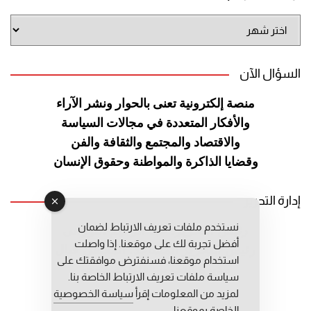
أرشيف
الموقع
السؤال الآن
منصة إلكترونية تعنى بالحوار ونشر
الآراء
والأفكار المتعددة في مجالات
السياسة
والاقتصاد والمجتمع والثقافة
والفن
وقضايا الذاكرة والمواطنة
وحقوق الإنسان
إدارة التحرير
نستخدم ملفات تعريف الارتباط لضمان
رئيس التحرير: عبد الرحيم التوراني
أفضل تجربة لك على موقعنا. إذا واصلت
رئيس التحرير المساعد: المعطي قبال
استخدام موقعنا، فسنفترض موافقتك على
مديرة التحرير: فاطمة حوحو
سياسة ملفات تعريف الارتباط الخاصة بنا.
لمزيد من المعلومات إقرأ
سياسة الخصوصية
الخاصة بموقعنا.