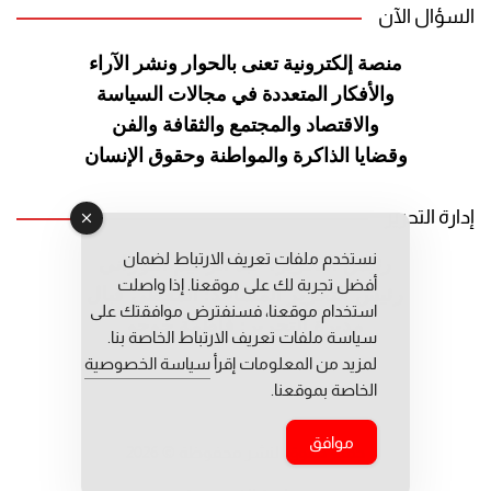
السؤال الآن
منصة إلكترونية تعنى بالحوار ونشر
الآراء
والأفكار المتعددة في مجالات
السياسة
والاقتصاد والمجتمع والثقافة
والفن
وقضايا الذاكرة والمواطنة
وحقوق الإنسان
إدارة التحرير
نستخدم ملفات تعريف الارتباط لضمان
رئيس التحرير: عبد الرحيم التوراني
أفضل تجربة لك على موقعنا. إذا واصلت
رئيس التحرير المساعد: المعطي قبال
استخدام موقعنا، فسنفترض موافقتك على
مديرة التحرير: فاطمة حوحو
سياسة ملفات تعريف الارتباط الخاصة بنا.
لمزيد من المعلومات إقرأ
سياسة الخصوصية
الخاصة بموقعنا.
موافق
جميع حقوق النشر محفوظة © 2026