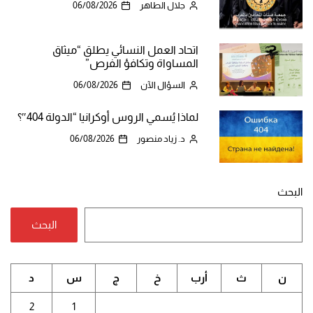
جلال الطاهر
06/08/2026
اتحاد العمل النسائي يطلق “ميثاق
المساواة وتكافؤ الفرص”
السؤال الآن
06/08/2026
لماذا يُسمي الروس أوكرانيا “الدولة 404″؟
د. زياد منصور
06/08/2026
البحث
البحث
ن
ث
أرب
خ
ج
س
د
2
1