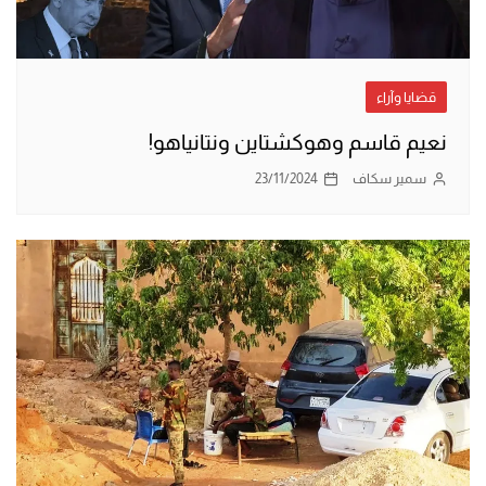
قضايا وآراء
نعيم قاسم وهوكشتاين ونتانياهو!
سمير سكاف
23/11/2024