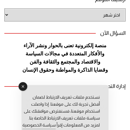
أرشيف
الموقع
السؤال الآن
منصة إلكترونية تعنى بالحوار ونشر
الآراء
والأفكار المتعددة في مجالات
السياسة
والاقتصاد والمجتمع والثقافة
والفن
وقضايا الذاكرة والمواطنة
وحقوق الإنسان
إدارة التحرير
نستخدم ملفات تعريف الارتباط لضمان
رئيس التحرير: عبد الرحيم التوراني
أفضل تجربة لك على موقعنا. إذا واصلت
رئيس التحرير المساعد: المعطي قبال
استخدام موقعنا، فسنفترض موافقتك على
مديرة التحرير: فاطمة حوحو
سياسة ملفات تعريف الارتباط الخاصة بنا.
لمزيد من المعلومات إقرأ
سياسة الخصوصية