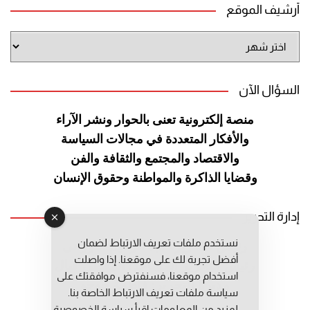
أرشيف الموقع
أرشيف
الموقع
السؤال الآن
منصة إلكترونية تعنى بالحوار ونشر
الآراء
والأفكار المتعددة في مجالات
السياسة
والاقتصاد والمجتمع والثقافة
والفن
وقضايا الذاكرة والمواطنة
وحقوق الإنسان
إدارة التحرير
نستخدم ملفات تعريف الارتباط لضمان
رئيس التحرير: عبد الرحيم التوراني
أفضل تجربة لك على موقعنا. إذا واصلت
رئيس التحرير المساعد: المعطي قبال
استخدام موقعنا، فسنفترض موافقتك على
مديرة التحرير: فاطمة حوحو
سياسة ملفات تعريف الارتباط الخاصة بنا.
لمزيد من المعلومات إقرأ
سياسة الخصوصية