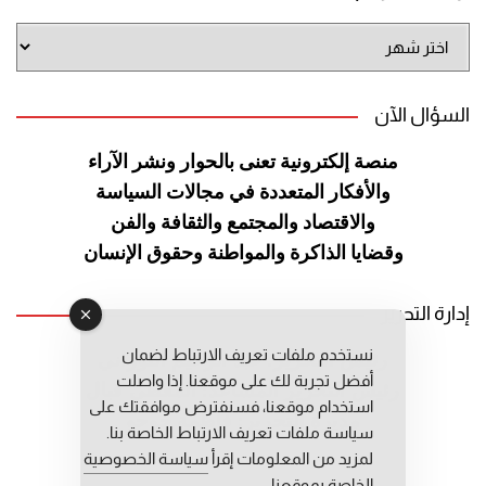
أرشيف
الموقع
السؤال الآن
منصة إلكترونية تعنى بالحوار ونشر
الآراء
والأفكار المتعددة في مجالات
السياسة
والاقتصاد والمجتمع والثقافة
والفن
وقضايا الذاكرة والمواطنة
وحقوق الإنسان
إدارة التحرير
نستخدم ملفات تعريف الارتباط لضمان
رئيس التحرير: عبد الرحيم التوراني
أفضل تجربة لك على موقعنا. إذا واصلت
رئيس التحرير المساعد: المعطي قبال
استخدام موقعنا، فسنفترض موافقتك على
مديرة التحرير: فاطمة حوحو
سياسة ملفات تعريف الارتباط الخاصة بنا.
لمزيد من المعلومات إقرأ
سياسة الخصوصية
الخاصة بموقعنا.