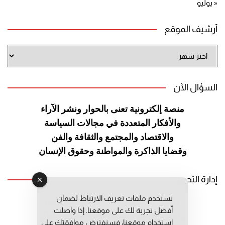
« يوليو
أرشيف الموقع
أرشيف
الموقع
السؤال الآن
منصة إلكترونية تعنى بالحوار ونشر
الآراء
والأفكار المتعددة في مجالات
السياسة
والاقتصاد والمجتمع والثقافة
والفن
وقضايا الذاكرة والمواطنة
وحقوق الإنسان
إدارة التحرير
نستخدم ملفات تعريف الارتباط لضمان
رئيس التحرير: عبد الرحيم التوراني
أفضل تجربة لك على موقعنا. إذا واصلت
رئيس التحرير المساعد: المعطي قبال
استخدام موقعنا، فسنفترض موافقتك على