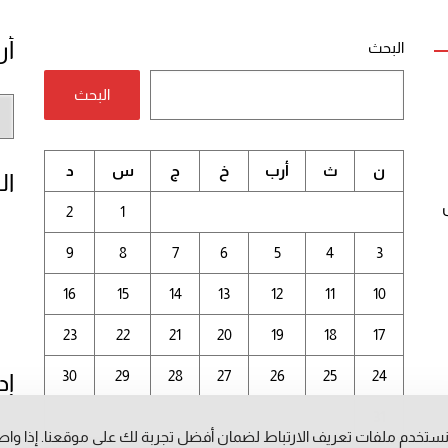
أر
البحث
البحث
أر
الم
ن
ث
أرب
خ
ج
س
د
ال
2
1
9
8
7
6
5
4
3
16
15
14
13
12
11
10
23
22
21
20
19
18
17
30
29
28
27
26
25
24
إد
31
ستخدم ملفات تعريف الارتباط لضمان أفضل تجربة لك على موقعنا. إذا وا