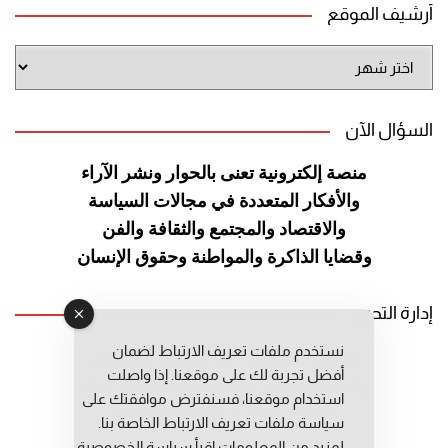
أرشيف الموقع
أرشيف
الموقع
السؤال الآن
منصة إلكترونية تعنى بالحوار ونشر
الآراء
والأفكار المتعددة في مجالات
السياسة
والاقتصاد والمجتمع والثقافة
والفن
وقضايا الذاكرة والمواطنة
وحقوق الإنسان
إدارة التحرير
نستخدم ملفات تعريف الارتباط لضمان
رئيس التحرير: عبد الرحيم التوراني
أفضل تجربة لك على موقعنا. إذا واصلت
رئيس التحرير المساعد: المعطي قبال
استخدام موقعنا، فسنفترض موافقتك على
مديرة التحرير: فاطمة حوحو
سياسة ملفات تعريف الارتباط الخاصة بنا.
لمزيد من المعلومات إقرأ
سياسة الخصوصية