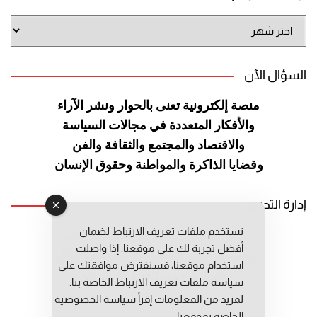
أرشيف
الموقع
السؤال الآن
منصة إلكترونية تعنى بالحوار ونشر
الآراء
والأفكار المتعددة في مجالات
السياسة
والاقتصاد والمجتمع والثقافة
والفن
وقضايا الذاكرة والمواطنة
وحقوق الإنسان
إدارة التحرير
نستخدم ملفات تعريف الارتباط لضمان
رئيس التحرير: عبد الرحيم التوراني
أفضل تجربة لك على موقعنا. إذا واصلت
رئيس التحرير المساعد: المعطي قبال
استخدام موقعنا، فسنفترض موافقتك على
مديرة التحرير: فاطمة حوحو
سياسة ملفات تعريف الارتباط الخاصة بنا.
لمزيد من المعلومات إقرأ
سياسة الخصوصية
الخاصة بموقعنا.