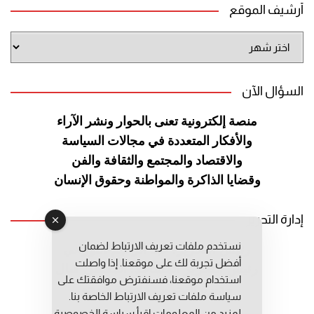
أرشيف الموقع
أرشيف
الموقع
السؤال الآن
منصة إلكترونية تعنى بالحوار ونشر
الآراء
والأفكار المتعددة في مجالات
السياسة
والاقتصاد والمجتمع والثقافة
والفن
وقضايا الذاكرة والمواطنة
وحقوق الإنسان
إدارة التحرير
نستخدم ملفات تعريف الارتباط لضمان
رئيس التحرير: عبد الرحيم التوراني
أفضل تجربة لك على موقعنا. إذا واصلت
رئيس التحرير المساعد: المعطي قبال
استخدام موقعنا، فسنفترض موافقتك على
مديرة التحرير: فاطمة حوحو
سياسة ملفات تعريف الارتباط الخاصة بنا.
لمزيد من المعلومات إقرأ
سياسة الخصوصية