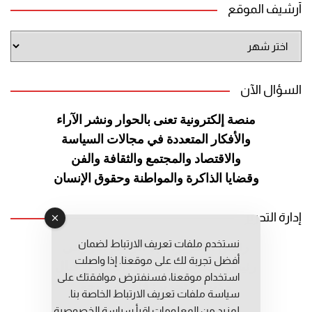
أرشيف الموقع
أرشيف
الموقع
السؤال الآن
منصة إلكترونية تعنى بالحوار ونشر
الآراء
والأفكار المتعددة في مجالات
السياسة
والاقتصاد والمجتمع والثقافة
والفن
وقضايا الذاكرة والمواطنة
وحقوق الإنسان
إدارة التحرير
نستخدم ملفات تعريف الارتباط لضمان
رئيس التحرير: عبد الرحيم التوراني
أفضل تجربة لك على موقعنا. إذا واصلت
رئيس التحرير المساعد: المعطي قبال
استخدام موقعنا، فسنفترض موافقتك على
مديرة التحرير: فاطمة حوحو
سياسة ملفات تعريف الارتباط الخاصة بنا.
لمزيد من المعلومات إقرأ
سياسة الخصوصية