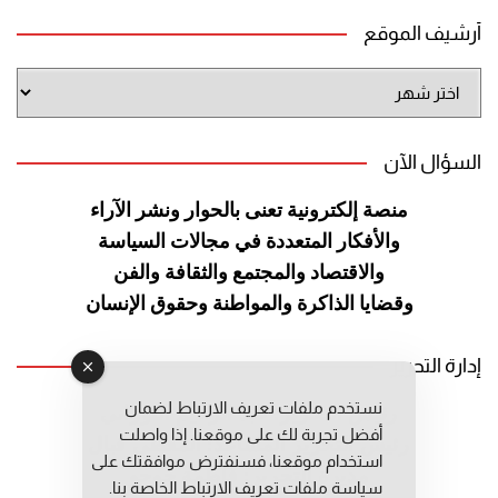
أرشيف الموقع
أرشيف
الموقع
السؤال الآن
منصة إلكترونية تعنى بالحوار ونشر
الآراء
والأفكار المتعددة في مجالات
السياسة
والاقتصاد والمجتمع والثقافة
والفن
وقضايا الذاكرة والمواطنة
وحقوق الإنسان
إدارة التحرير
نستخدم ملفات تعريف الارتباط لضمان
رئيس التحرير: عبد الرحيم التوراني
أفضل تجربة لك على موقعنا. إذا واصلت
رئيس التحرير المساعد: المعطي قبال
استخدام موقعنا، فسنفترض موافقتك على
مديرة التحرير: فاطمة حوحو
سياسة ملفات تعريف الارتباط الخاصة بنا.