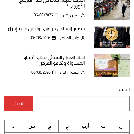
أحداث سبتة.. لماذا كل هذا الانزعاج
الأوروبي؟
حسن زهير
06/08/2026
حضور المحامي جوهري وليس مجرد إجراء
جلال الطاهر
06/08/2026
اتحاد العمل النسائي يطلق “ميثاق
المساواة وتكافؤ الفرص”
السؤال الآن
06/08/2026
البحث
البحث
ن
ث
أرب
خ
ج
س
د