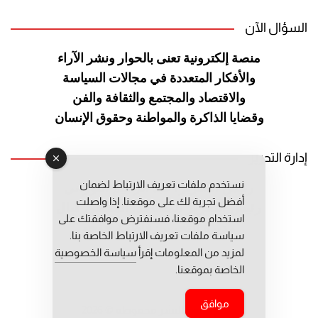
السؤال الآن
منصة إلكترونية تعنى بالحوار ونشر
الآراء
والأفكار المتعددة في مجالات
السياسة
والاقتصاد والمجتمع والثقافة
والفن
وقضايا الذاكرة والمواطنة
وحقوق الإنسان
إدارة التحرير
نستخدم ملفات تعريف الارتباط لضمان
رئيس التحرير: عبد الرحيم التوراني
أفضل تجربة لك على موقعنا. إذا واصلت
رئيس التحرير المساعد: المعطي قبال
استخدام موقعنا، فسنفترض موافقتك على
مديرة التحرير: فاطمة حوحو
سياسة ملفات تعريف الارتباط الخاصة بنا.
لمزيد من المعلومات إقرأ
سياسة الخصوصية
الخاصة بموقعنا.
موافق
جميع حقوق النشر محفوظة © 2026