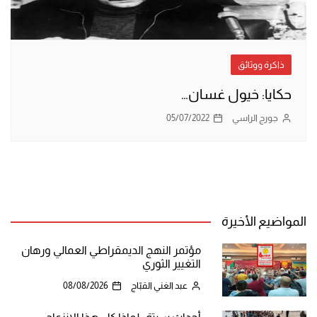
ذاكرة ووثائق
حكايا: خيول غسان…
جورج الراسي
05/07/2022
المواضيع الأخيرة
مؤتمر النهج الديمقراطي العمالي ورهان
التغيير الثوري
عبد الغني القبّاج
08/08/2026