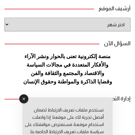
أرشيف الموقع
أرشيف
الموقع
السؤال الآن
منصة إلكترونية تعنى بالحوار ونشر
الآراء
والأفكار المتعددة في مجالات
السياسة
والاقتصاد والمجتمع والثقافة
والفن
وقضايا الذاكرة والمواطنة
وحقوق الإنسان
إدارة التحرير
نستخدم ملفات تعريف الارتباط لضمان
رئيس التحرير: عبد الرحيم التوراني
أفضل تجربة لك على موقعنا. إذا واصلت
رئيس التحرير المساعد: المعطي قبال
استخدام موقعنا، فسنفترض موافقتك على
مديرة التحرير: فاطمة حوحو
سياسة ملفات تعريف الارتباط الخاصة بنا.