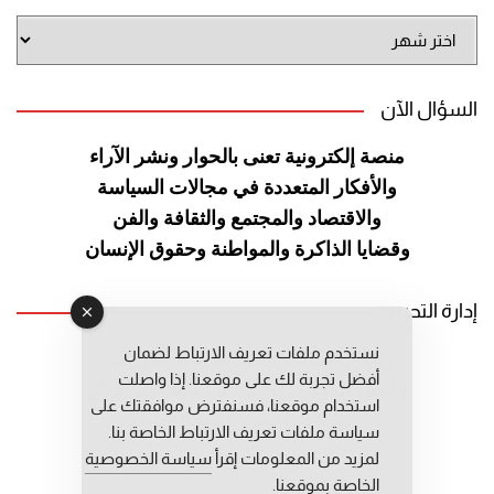
أرشيف
الموقع
السؤال الآن
منصة إلكترونية تعنى بالحوار ونشر
الآراء
والأفكار المتعددة في مجالات
السياسة
والاقتصاد والمجتمع والثقافة
والفن
وقضايا الذاكرة والمواطنة
وحقوق الإنسان
إدارة التحرير
نستخدم ملفات تعريف الارتباط لضمان
رئيس التحرير: عبد الرحيم التوراني
أفضل تجربة لك على موقعنا. إذا واصلت
رئيس التحرير المساعد: المعطي قبال
استخدام موقعنا، فسنفترض موافقتك على
مديرة التحرير: فاطمة حوحو
سياسة ملفات تعريف الارتباط الخاصة بنا.
لمزيد من المعلومات إقرأ
سياسة الخصوصية
الخاصة بموقعنا.