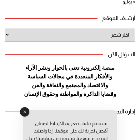
« يوليو
أرشيف الموقع
أرشيف
الموقع
السؤال الآن
منصة إلكترونية تعنى بالحوار ونشر
الآراء
والأفكار المتعددة في مجالات
السياسة
والاقتصاد والمجتمع والثقافة
والفن
وقضايا الذاكرة والمواطنة
وحقوق الإنسان
إدارة التحرير
نستخدم ملفات تعريف الارتباط لضمان
رئيس التحرير: عبد الرحيم التوراني
أفضل تجربة لك على موقعنا. إذا واصلت
رئيس التحرير المساعد: المعطي قبال
استخدام موقعنا، فسنفترض موافقتك على