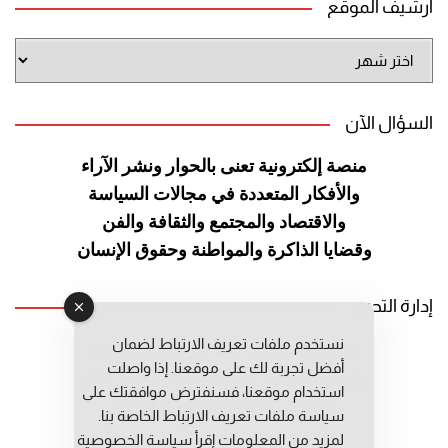
أرشيف الموقع
أرشيف
الموقع
السؤال الآن
منصة إلكترونية تعنى بالحوار ونشر
الآراء
والأفكار المتعددة في مجالات
السياسة
والاقتصاد والمجتمع والثقافة
والفن
وقضايا الذاكرة والمواطنة
وحقوق الإنسان
إدارة التحرير
نستخدم ملفات تعريف الارتباط لضمان
رئيس التحرير: عبد الرحيم التوراني
أفضل تجربة لك على موقعنا. إذا واصلت
رئيس التحرير المساعد: المعطي قبال
استخدام موقعنا، فسنفترض موافقتك على
مديرة التحرير: فاطمة حوحو
سياسة ملفات تعريف الارتباط الخاصة بنا.
لمزيد من المعلومات إقرأ
سياسة الخصوصية