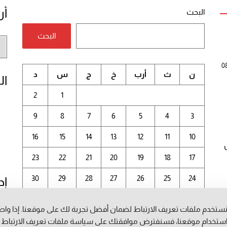
أر
البحث
البحث
أر
الم
0
ن
ث
أرب
خ
ج
س
د
ال
2
1
9
8
7
6
5
4
3
16
15
14
13
12
11
10
23
22
21
20
19
18
17
30
29
28
27
26
25
24
إد
31
ستخدم ملفات تعريف الارتباط لضمان أفضل تجربة لك على موقعنا. إذا وا
أغسطس 2026
ستخدام موقعنا، فسنفترض موافقتك على سياسة ملفات تعريف الارتباط