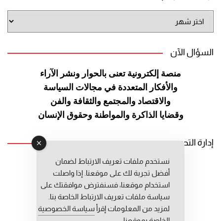
أرشيف
الموقع
السؤال الآن
منصة إلكترونية تعنى بالحوار ونشر
الآراء
والأفكار المتعددة في مجالات
السياسة
والاقتصاد والمجتمع والثقافة
والفن
وقضايا الذاكرة والمواطنة
وحقوق الإنسان
إدارة التحرير
نستخدم ملفات تعريف الارتباط لضمان
رئيس التحرير: عبد الرحيم التوراني
أفضل تجربة لك على موقعنا. إذا واصلت
رئيس التحرير المساعد: المعطي قبال
استخدام موقعنا، فسنفترض موافقتك على
مديرة التحرير: فاطمة حوحو
سياسة ملفات تعريف الارتباط الخاصة بنا.
لمزيد من المعلومات إقرأ
سياسة الخصوصية
الخاصة بموقعنا.