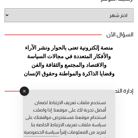
أرشيف
الموقع
السؤال الآن
منصة إلكترونية تعنى بالحوار ونشر
الآراء
والأفكار المتعددة في مجالات
السياسة
والاقتصاد والمجتمع والثقافة
والفن
وقضايا الذاكرة والمواطنة
وحقوق الإنسان
إدارة التحرير
نستخدم ملفات تعريف الارتباط لضمان
رئيس التحرير: عبد الرحيم التوراني
أفضل تجربة لك على موقعنا. إذا واصلت
رئيس التحرير المساعد: المعطي قبال
استخدام موقعنا، فسنفترض موافقتك على
مديرة التحرير: فاطمة حوحو
سياسة ملفات تعريف الارتباط الخاصة بنا.
لمزيد من المعلومات إقرأ
سياسة الخصوصية