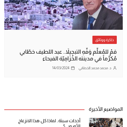
ذاكرة ووثائق
قمْ للمُعلِّم وَفِّهِ التبجيلاَ.. عبد اللطيف خطّابي
مُكرَّماً في مدينته الخُزَامِيّة الفيحاء
د. محمد محمد الخطابي
14/03/2024
المواضيع الأخيرة
أحداث سبتة.. لماذا كل هذا الانزعاج
الأوروبي؟