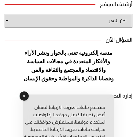
أرشيف الموقع
أرشيف
الموقع
السؤال الآن
منصة إلكترونية تعنى بالحوار ونشر
الآراء
والأفكار المتعددة في مجالات
السياسة
والاقتصاد والمجتمع والثقافة
والفن
وقضايا الذاكرة والمواطنة
وحقوق الإنسان
إدارة التحرير
نستخدم ملفات تعريف الارتباط لضمان
رئيس التحرير: عبد الرحيم التوراني
أفضل تجربة لك على موقعنا. إذا واصلت
رئيس التحرير المساعد: المعطي قبال
استخدام موقعنا، فسنفترض موافقتك على
مديرة التحرير: فاطمة حوحو
سياسة ملفات تعريف الارتباط الخاصة بنا.
لمزيد من المعلومات إقرأ
سياسة الخصوصية