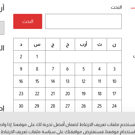
أر
البحث
البحث
أر
الم
ن
ث
أرب
خ
ج
س
د
ال
2
1
9
8
7
6
5
4
3
16
15
14
13
12
11
10
23
22
21
20
19
18
17
30
29
28
27
26
25
24
إد
31
ستخدم ملفات تعريف الارتباط لضمان أفضل تجربة لك على موقعنا. إذا وا
أغسطس 2026
ستخدام موقعنا، فسنفترض موافقتك على سياسة ملفات تعريف الارتباط