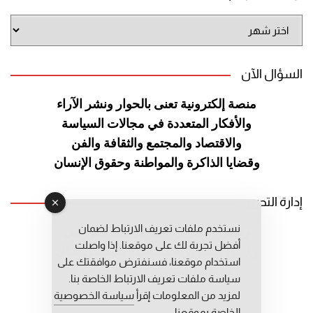
أرشيف
الموقع
السؤال الآن
منصة إلكترونية تعنى بالحوار ونشر
الآراء
والأفكار المتعددة في مجالات
السياسة
والاقتصاد والمجتمع والثقافة
والفن
وقضايا الذاكرة والمواطنة
وحقوق الإنسان
إدارة التحرير
نستخدم ملفات تعريف الارتباط لضمان
رئيس التحرير: عبد الرحيم التوراني
أفضل تجربة لك على موقعنا. إذا واصلت
رئيس التحرير المساعد: المعطي قبال
استخدام موقعنا، فسنفترض موافقتك على
مديرة التحرير: فاطمة حوحو
سياسة ملفات تعريف الارتباط الخاصة بنا.
لمزيد من المعلومات إقرأ
سياسة الخصوصية
الخاصة بموقعنا.