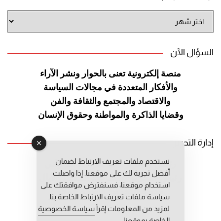
أرشيف
الموقع
السؤال الآن
منصة إلكترونية تعنى بالحوار ونشر
الآراء
والأفكار المتعددة في مجالات
السياسة
والاقتصاد والمجتمع والثقافة
والفن
وقضايا الذاكرة والمواطنة
وحقوق الإنسان
إدارة التحرير
نستخدم ملفات تعريف الارتباط لضمان
رئيس التحرير: عبد الرحيم التوراني
أفضل تجربة لك على موقعنا. إذا واصلت
رئيس التحرير المساعد: المعطي قبال
استخدام موقعنا، فسنفترض موافقتك على
مديرة التحرير: فاطمة حوحو
سياسة ملفات تعريف الارتباط الخاصة بنا.
لمزيد من المعلومات إقرأ
سياسة الخصوصية
الخاصة بموقعنا.