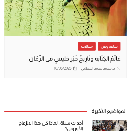
ثقافة وفن
مقالات
عَالَمُ الكِتَابَة وتَارِيخُ خَيْرِ جَليسٍ فى الزّمَان
د. محمد محمد الخطابي
10/05/2026
المواضيع الأخيرة
أحداث سبتة.. لماذا كل هذا الانزعاج
الأوروبي؟