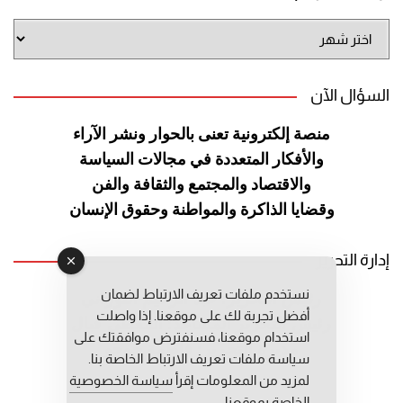
أرشيف
الموقع
السؤال الآن
منصة إلكترونية تعنى بالحوار ونشر
الآراء
والأفكار المتعددة في مجالات
السياسة
والاقتصاد والمجتمع والثقافة
والفن
وقضايا الذاكرة والمواطنة
وحقوق الإنسان
إدارة التحرير
نستخدم ملفات تعريف الارتباط لضمان
رئيس التحرير: عبد الرحيم التوراني
أفضل تجربة لك على موقعنا. إذا واصلت
رئيس التحرير المساعد: المعطي قبال
استخدام موقعنا، فسنفترض موافقتك على
مديرة التحرير: فاطمة حوحو
سياسة ملفات تعريف الارتباط الخاصة بنا.
لمزيد من المعلومات إقرأ
سياسة الخصوصية
الخاصة بموقعنا.