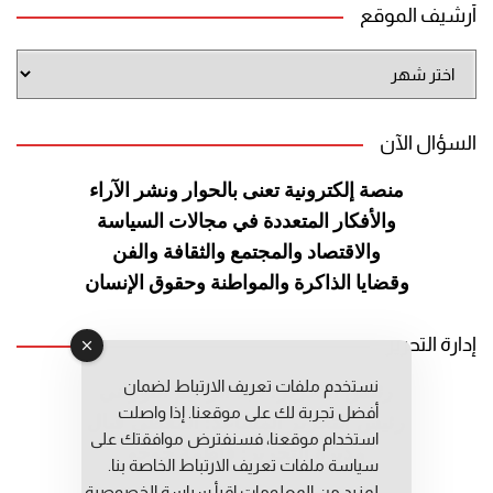
أرشيف الموقع
أرشيف
الموقع
السؤال الآن
منصة إلكترونية تعنى بالحوار ونشر
الآراء
والأفكار المتعددة في مجالات
السياسة
والاقتصاد والمجتمع والثقافة
والفن
وقضايا الذاكرة والمواطنة
وحقوق الإنسان
إدارة التحرير
نستخدم ملفات تعريف الارتباط لضمان
رئيس التحرير: عبد الرحيم التوراني
أفضل تجربة لك على موقعنا. إذا واصلت
رئيس التحرير المساعد: المعطي قبال
استخدام موقعنا، فسنفترض موافقتك على
مديرة التحرير: فاطمة حوحو
سياسة ملفات تعريف الارتباط الخاصة بنا.
لمزيد من المعلومات إقرأ
سياسة الخصوصية