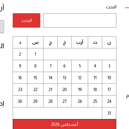
أر
البحث
البحث
أر
الم
ن
ث
أرب
خ
ج
س
د
ال
2
1
9
8
7
6
5
4
3
16
15
14
13
12
11
10
23
22
21
20
19
18
17
م
30
29
28
27
26
25
24
إد
31
أغسطس 2026