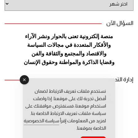
أرشيف
الموقع
السؤال الآن
منصة إلكترونية تعنى بالحوار ونشر
الآراء
والأفكار المتعددة في مجالات
السياسة
والاقتصاد والمجتمع والثقافة
والفن
وقضايا الذاكرة والمواطنة
وحقوق الإنسان
إدارة التحرير
نستخدم ملفات تعريف الارتباط لضمان
رئيس التحرير: عبد الرحيم التوراني
أفضل تجربة لك على موقعنا. إذا واصلت
رئيس التحرير المساعد: المعطي قبال
استخدام موقعنا، فسنفترض موافقتك على
مديرة التحرير: فاطمة حوحو
سياسة ملفات تعريف الارتباط الخاصة بنا.
لمزيد من المعلومات إقرأ
سياسة الخصوصية
الخاصة بموقعنا.