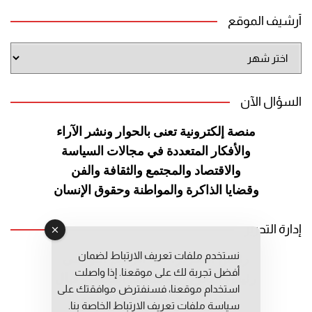
أرشيف الموقع
أرشيف
الموقع
السؤال الآن
منصة إلكترونية تعنى بالحوار ونشر
الآراء
والأفكار المتعددة في مجالات
السياسة
والاقتصاد والمجتمع والثقافة
والفن
وقضايا الذاكرة والمواطنة
وحقوق الإنسان
إدارة التحرير
نستخدم ملفات تعريف الارتباط لضمان
رئيس التحرير: عبد الرحيم التوراني
أفضل تجربة لك على موقعنا. إذا واصلت
رئيس التحرير المساعد: المعطي قبال
استخدام موقعنا، فسنفترض موافقتك على
مديرة التحرير: فاطمة حوحو
سياسة ملفات تعريف الارتباط الخاصة بنا.