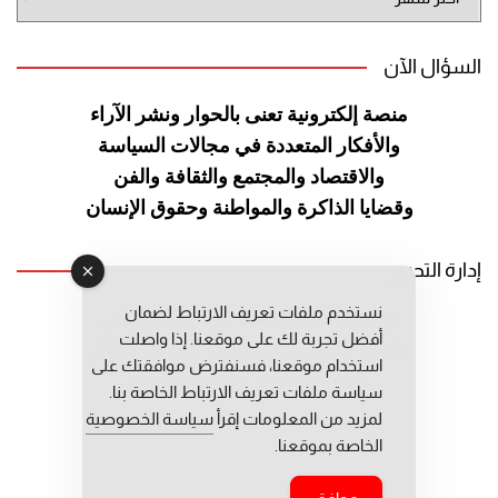
الموقع
السؤال الآن
منصة إلكترونية تعنى بالحوار ونشر
الآراء
والأفكار المتعددة في مجالات
السياسة
والاقتصاد والمجتمع والثقافة
والفن
وقضايا الذاكرة والمواطنة
وحقوق الإنسان
إدارة التحرير
نستخدم ملفات تعريف الارتباط لضمان
رئيس التحرير: عبد الرحيم التوراني
أفضل تجربة لك على موقعنا. إذا واصلت
رئيس التحرير المساعد: المعطي قبال
استخدام موقعنا، فسنفترض موافقتك على
مديرة التحرير: فاطمة حوحو
سياسة ملفات تعريف الارتباط الخاصة بنا.
لمزيد من المعلومات إقرأ
سياسة الخصوصية
الخاصة بموقعنا.