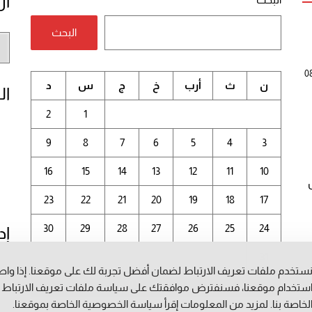
أر
البحث
أر
الم
0
ن
ث
أرب
خ
ج
س
د
ال
2
1
9
8
7
6
5
4
3
16
15
14
13
12
11
10
23
22
21
20
19
18
17
30
29
28
27
26
25
24
إد
31
ستخدم ملفات تعريف الارتباط لضمان أفضل تجربة لك على موقعنا. إذا وا
أغسطس 2026
ستخدام موقعنا، فسنفترض موافقتك على سياسة ملفات تعريف الارتباط
لخاصة بنا. لمزيد من المعلومات إقرأ
سياسة الخصوصية
الخاصة بموقعنا.