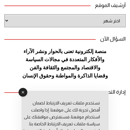
أرشيف الموقع
أرشيف
الموقع
السؤال الآن
منصة إلكترونية تعنى بالحوار ونشر
الآراء
والأفكار المتعددة في مجالات
السياسة
والاقتصاد والمجتمع والثقافة
والفن
وقضايا الذاكرة والمواطنة
وحقوق الإنسان
إدارة التحرير
نستخدم ملفات تعريف الارتباط لضمان
رئيس التحرير: عبد الرحيم التوراني
أفضل تجربة لك على موقعنا. إذا واصلت
رئيس التحرير المساعد: المعطي قبال
استخدام موقعنا، فسنفترض موافقتك على
مديرة التحرير: فاطمة حوحو
سياسة ملفات تعريف الارتباط الخاصة بنا.