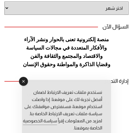
أرشيف
الموقع
السؤال الآن
منصة إلكترونية تعنى بالحوار ونشر
الآراء
والأفكار المتعددة في مجالات
السياسة
والاقتصاد والمجتمع والثقافة
والفن
وقضايا الذاكرة والمواطنة
وحقوق الإنسان
إدارة التحرير
نستخدم ملفات تعريف الارتباط لضمان
رئيس التحرير: عبد الرحيم التوراني
أفضل تجربة لك على موقعنا. إذا واصلت
رئيس التحرير المساعد: المعطي قبال
استخدام موقعنا، فسنفترض موافقتك على
مديرة التحرير: فاطمة حوحو
سياسة ملفات تعريف الارتباط الخاصة بنا.
لمزيد من المعلومات إقرأ
سياسة الخصوصية
الخاصة بموقعنا.