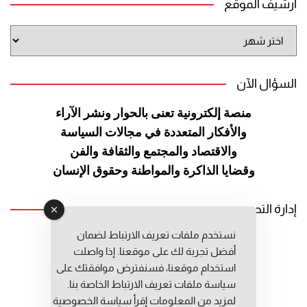
أرشيف الموقع
أرشيف
الموقع
السؤال الآن
منصة إلكترونية تعنى بالحوار ونشر
الآراء
والأفكار المتعددة في مجالات
السياسة
والاقتصاد والمجتمع والثقافة
والفن
وقضايا الذاكرة والمواطنة
وحقوق الإنسان
إدارة التحرير
نستخدم ملفات تعريف الارتباط لضمان
رئيس التحرير: عبد الرحيم التوراني
أفضل تجربة لك على موقعنا. إذا واصلت
رئيس التحرير المساعد: المعطي قبال
استخدام موقعنا، فسنفترض موافقتك على
مديرة التحرير: فاطمة حوحو
سياسة ملفات تعريف الارتباط الخاصة بنا.
لمزيد من المعلومات إقرأ
سياسة الخصوصية