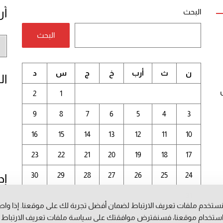
أر
البحث
البحث
أر
الم
ن
ث
أرب
خ
ج
س
د
ال
2
1
9
8
7
6
5
4
3
16
15
14
13
12
11
10
23
22
21
20
19
18
17
30
29
28
27
26
25
24
إد
31
ستخدم ملفات تعريف الارتباط لضمان أفضل تجربة لك على موقعنا. إذا وا
أغسطس 2026
ستخدام موقعنا، فسنفترض موافقتك على سياسة ملفات تعريف الارتباط