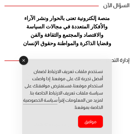
السؤال الآن
منصة إلكترونية تعنى بالحوار ونشر
الآراء
والأفكار المتعددة في مجالات
السياسة
والاقتصاد والمجتمع والثقافة
والفن
وقضايا الذاكرة والمواطنة
وحقوق الإنسان
إدارة التحرير
نستخدم ملفات تعريف الارتباط لضمان
رئيس التحرير: عبد الرحيم التوراني
أفضل تجربة لك على موقعنا. إذا واصلت
رئيس التحرير المساعد: المعطي قبال
استخدام موقعنا، فسنفترض موافقتك على
مديرة التحرير: فاطمة حوحو
سياسة ملفات تعريف الارتباط الخاصة بنا.
لمزيد من المعلومات إقرأ
سياسة الخصوصية
الخاصة بموقعنا.
موافق
جميع حقوق النشر محفوظة © 2026