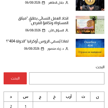
جلال الطاهر
06/08/2026
اتحاد العمل النسائي يطلق “ميثاق
المساواة وتكافؤ الفرص”
السؤال الآن
06/08/2026
لماذا يُسمي الروس أوكرانيا “الدولة 404″؟
د. زياد منصور
06/08/2026
البحث
البحث
ن
ث
أرب
خ
ج
س
د
2
1