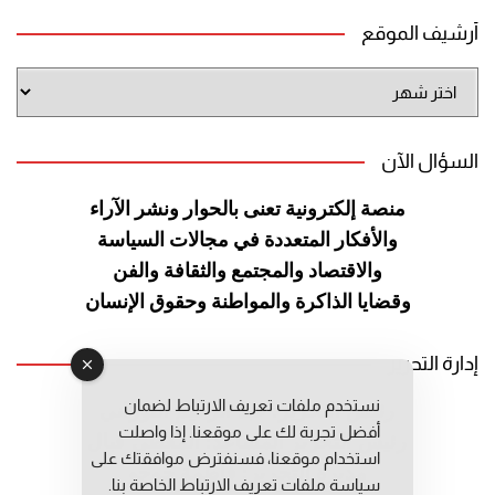
أرشيف الموقع
أرشيف
الموقع
السؤال الآن
منصة إلكترونية تعنى بالحوار ونشر
الآراء
والأفكار المتعددة في مجالات
السياسة
والاقتصاد والمجتمع والثقافة
والفن
وقضايا الذاكرة والمواطنة
وحقوق الإنسان
إدارة التحرير
نستخدم ملفات تعريف الارتباط لضمان
رئيس التحرير: عبد الرحيم التوراني
أفضل تجربة لك على موقعنا. إذا واصلت
رئيس التحرير المساعد: المعطي قبال
استخدام موقعنا، فسنفترض موافقتك على
مديرة التحرير: فاطمة حوحو
سياسة ملفات تعريف الارتباط الخاصة بنا.