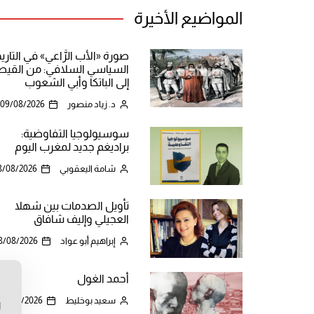
المواضيع الأخيرة
صورة «الأب الرَّاعي» في التاري
السياسي السلافي: من القيص
إلى الباتكا وأبي الشعوب
د. زياد منصور
09/08/2026
سوسيولوجيا التفاوضية:
براديغم جديد لمغرب اليوم
شامة اليعقوبي
8/08/2026
تأويل الصدمات بين شهلا
العجيلي وإليف شافاق
إبراهيم أبو عواد
8/08/2026
أحمد الغول
ن
سعيد بوخليط
08/08/2026
ا