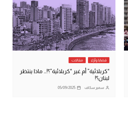
قضايا وآراء
مقالات
“كربلائية” أم غير “كربلائية”؟!… ماذا ينتظر
لبنان؟!
سمير سكاف
05/09/2025