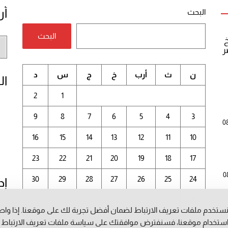
أر
البحث
البحث
خ
أر
ر
الم
ن
ث
أرب
خ
ج
س
د
ال
2
1
9
8
7
6
5
4
3
0
16
15
14
13
12
11
10
23
22
21
20
19
18
17
0
30
29
28
27
26
25
24
إد
31
ستخدم ملفات تعريف الارتباط لضمان أفضل تجربة لك على موقعنا. إذا وا
أغسطس 2026
ستخدام موقعنا، فسنفترض موافقتك على سياسة ملفات تعريف الارتباط