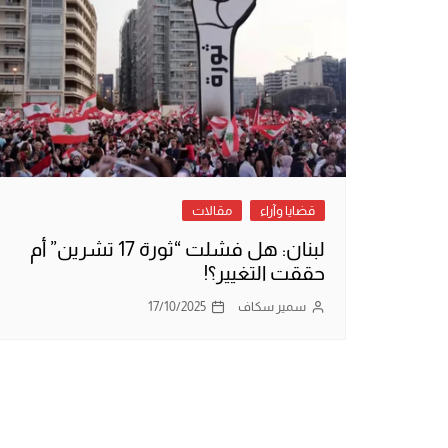
قضايا وآراء
مقالات
لبنان: هل فشلت “ثورة 17 تشرين” أم
حققت التغيير؟!
سمير سكاف
17/10/2025