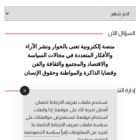
أرشيف
الموقع
السؤال الآن
منصة إلكترونية تعنى بالحوار ونشر
الآراء
والأفكار المتعددة في مجالات
السياسة
والاقتصاد والمجتمع والثقافة
والفن
وقضايا الذاكرة والمواطنة
وحقوق الإنسان
إدارة التحرير
نستخدم ملفات تعريف الارتباط لضمان
رئيس التحرير: عبد الرحيم التوراني
أفضل تجربة لك على موقعنا. إذا واصلت
رئيس التحرير المساعد: المعطي قبال
استخدام موقعنا، فسنفترض موافقتك على
مديرة التحرير: فاطمة حوحو
سياسة ملفات تعريف الارتباط الخاصة بنا.
لمزيد من المعلومات إقرأ
سياسة الخصوصية
الخاصة بموقعنا.