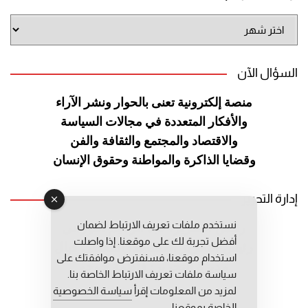
أرشيف
الموقع
السؤال الآن
منصة إلكترونية تعنى بالحوار ونشر
الآراء
والأفكار المتعددة في مجالات
السياسة
والاقتصاد والمجتمع والثقافة
والفن
وقضايا الذاكرة والمواطنة
وحقوق الإنسان
إدارة التحرير
نستخدم ملفات تعريف الارتباط لضمان
رئيس التحرير: عبد الرحيم التوراني
أفضل تجربة لك على موقعنا. إذا واصلت
رئيس التحرير المساعد: المعطي قبال
استخدام موقعنا، فسنفترض موافقتك على
مديرة التحرير: فاطمة حوحو
سياسة ملفات تعريف الارتباط الخاصة بنا.
لمزيد من المعلومات إقرأ
سياسة الخصوصية
الخاصة بموقعنا.