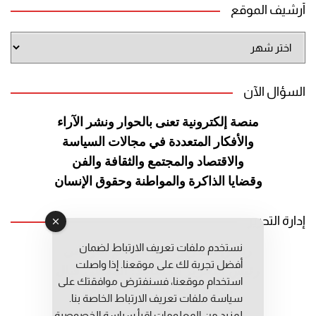
أرشيف الموقع
أرشيف
الموقع
السؤال الآن
منصة إلكترونية تعنى بالحوار ونشر
الآراء
والأفكار المتعددة في مجالات
السياسة
والاقتصاد والمجتمع والثقافة
والفن
وقضايا الذاكرة والمواطنة
وحقوق الإنسان
إدارة التحرير
نستخدم ملفات تعريف الارتباط لضمان
رئيس التحرير: عبد الرحيم التوراني
أفضل تجربة لك على موقعنا. إذا واصلت
رئيس التحرير المساعد: المعطي قبال
استخدام موقعنا، فسنفترض موافقتك على
مديرة التحرير: فاطمة حوحو
سياسة ملفات تعريف الارتباط الخاصة بنا.
لمزيد من المعلومات إقرأ
سياسة الخصوصية