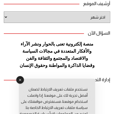
أرشيف الموقع
أرشيف
الموقع
السؤال الآن
منصة إلكترونية تعنى بالحوار ونشر
الآراء
والأفكار المتعددة في مجالات
السياسة
والاقتصاد والمجتمع والثقافة
والفن
وقضايا الذاكرة والمواطنة
وحقوق الإنسان
إدارة التحرير
نستخدم ملفات تعريف الارتباط لضمان
رئيس التحرير: عبد الرحيم التوراني
أفضل تجربة لك على موقعنا. إذا واصلت
رئيس التحرير المساعد: المعطي قبال
استخدام موقعنا، فسنفترض موافقتك على
مديرة التحرير: فاطمة حوحو
سياسة ملفات تعريف الارتباط الخاصة بنا.
لمزيد من المعلومات إقرأ
سياسة الخصوصية