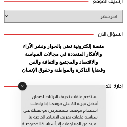
أرشيف الموقع
أرشيف
الموقع
السؤال الآن
منصة إلكترونية تعنى بالحوار ونشر
الآراء
والأفكار المتعددة في مجالات
السياسة
والاقتصاد والمجتمع والثقافة
والفن
وقضايا الذاكرة والمواطنة
وحقوق الإنسان
إدارة التحرير
نستخدم ملفات تعريف الارتباط لضمان
رئيس التحرير: عبد الرحيم التوراني
أفضل تجربة لك على موقعنا. إذا واصلت
رئيس التحرير المساعد: المعطي قبال
استخدام موقعنا، فسنفترض موافقتك على
مديرة التحرير: فاطمة حوحو
سياسة ملفات تعريف الارتباط الخاصة بنا.
لمزيد من المعلومات إقرأ
سياسة الخصوصية