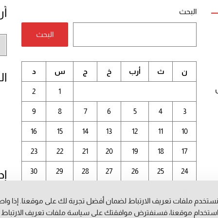
أر
البحث
البحث
أر
الم
ن
ث
أرب
خ
ج
س
د
ال
2
1
9
8
7
6
5
4
3
16
15
14
13
12
11
10
23
22
21
20
19
18
17
30
29
28
27
26
25
24
إد
31
ستخدم ملفات تعريف الارتباط لضمان أفضل تجربة لك على موقعنا. إذا وا
أغسطس 2026
ستخدام موقعنا، فسنفترض موافقتك على سياسة ملفات تعريف الارتباط